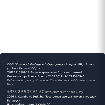
ООО "КонтактЛайнСервис" Юридический адрес: РБ, г. Брест,
ул. Янки Купалы 100/1, к. 4.
УНП 291080945. Зарегистрировано Администрацией
Ленинского района г. Бреста 12.03.2012 г. № 291080945
Публичный договор
Контакты
Способы оплаты
Обратная связь
Блог
+375 29 507-51-50
info@kvartiranasutki.by
2026 © KvartiraNaSutki.by. Посуточная аренда жилья в городах
Беларуси.
Часы работы: пн-пт, 9:00-18:00.